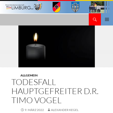
Zum
Inhalt
springen
Suchen
Reservistenkameradschaft Limburg
PRIMÄR
MENÜ
ALLGEMEIN
TODESFALL
HAUPTGEFREITER D.R.
TIMO VOGEL
9. MÄRZ 2022
ALEXANDER KEGEL