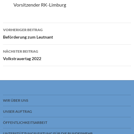
Vorsitzender RK-Limburg
Beitragsnavigation
VORHERIGER BEITRAG
Beförderung zum Leutnant
NÄCHSTER BEITRAG
Volkstrauertag 2022
WIR ÜBER UNS
UNSER AUFTRAG
ÖFFENTLICHKEITSARBEIT
UNTERSTÜTZUNGSLEISTUNG FÜR DIE BUNDESWEHR