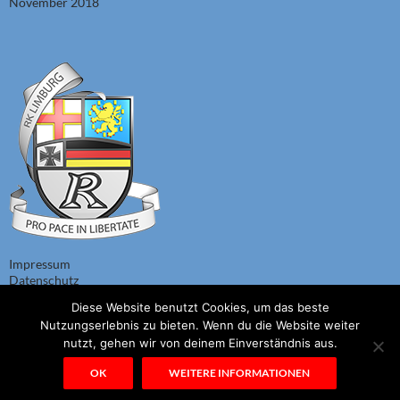
November 2018
Impressum
Datenschutz
Diese Website benutzt Cookies, um das beste
Nutzungserlebnis zu bieten. Wenn du die Website weiter
nutzt, gehen wir von deinem Einverständnis aus.
© 1967 - 2026 Alle Rechte bei Reservistenkameradschaft Limburg, auch
für den Fall von Schutzrechtsanmeldungen. Jede Verfügungsbefugnis, wie
OK
WEITERE INFORMATIONEN
Kopier- und Weitergaberecht, bei uns.